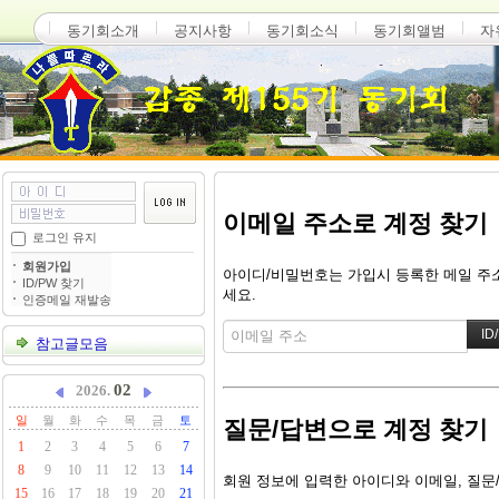
동기회소개
공지사항
동기회소식
동기회앨범
자
이메일 주소로 계정 찾기
로그인 유지
회원가입
아이디/비밀번호는 가입시 등록한 메일 주소
ID/PW 찾기
세요.
인증메일 재발송
참고글모음
02
2026.
일
월
화
수
목
금
토
질문/답변으로 계정 찾기
1
2
3
4
5
6
7
8
9
10
11
12
13
14
회원 정보에 입력한 아이디와 이메일, 질문
15
16
17
18
19
20
21