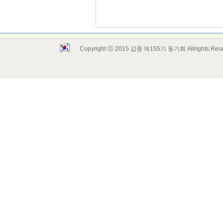
Copyright ⓒ 2015 갑종 제155기 동기회 Allrights Res
Layout Design by SunooTC