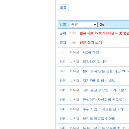
목록
번호
Go
컴퓨터로 TV보기 (지상파 및 종편
공지
기타
신문 잡지 보기
공지
기타
4종류의 친구
자유글
»
착각하지 맙시다
자유글
6522
빨리 늙지 않는 생활 태도-YES
자유글
6521
자기관리를 하는 방법
자유글
6520
나이 들고 늙으면 버려야 할게
자유글
6519
인생이란 자신과의 싸움이다
자유글
6518
주위 사람의 마음을 살펴라
자유글
6517
타인의 마음을 읽어라
자유글
6516
두 다리로 걷는 오늘이 최고의
자유글
6515