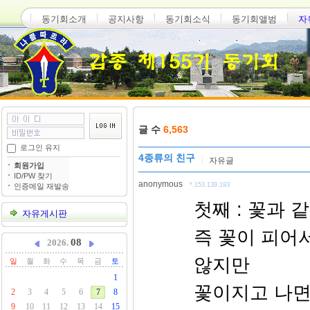
동기회소개
공지사항
동기회소식
동기회앨범
자
글 수
6,563
로그인 유지
4종류의 친구
자유글
회원가입
ID/PW 찾기
anonymous
*.153.139.193
인증메일 재발송
첫째 : 꽃과 
자유게시판
즉 꽃이 피어
08
2026.
않지만
일
월
화
수
목
금
토
1
꽃이지고 나면
2
3
4
5
6
7
8
9
10
11
12
13
14
15