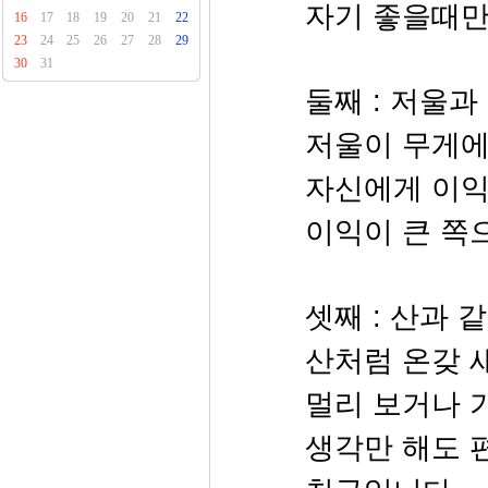
자기 좋을때만
16
17
18
19
20
21
22
23
24
25
26
27
28
29
30
31
둘째 : 저울과
저울이 무게에
자신에게 이익
이익이 큰 쪽
셋째 : 산과 
산처럼 온갖 
멀리 보거나 
생각만 해도 