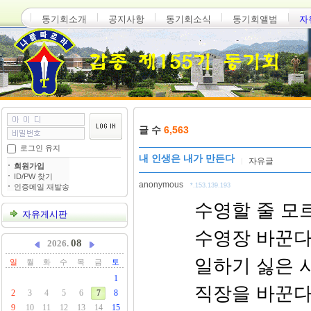
동기회소개
공지사항
동기회소식
동기회앨범
자
글 수
6,563
로그인 유지
내 인생은 내가 만든다
자유글
회원가입
ID/PW 찾기
anonymous
*.153.139.193
인증메일 재발송
수영할 줄 모
자유게시판
수영장 바꾼다
08
2026.
일하기 싫은 
일
월
화
수
목
금
토
1
직장을 바꾼다
2
3
4
5
6
7
8
9
10
11
12
13
14
15