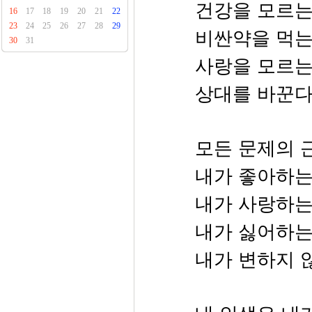
건강을 모르는
16
17
18
19
20
21
22
23
24
25
26
27
28
29
비싼약을 먹는
30
31
사랑을 모르는
상대를 바꾼다
모든 문제의 
내가 좋아하는
내가 사랑하는
내가 싫어하는
내가 변하지 