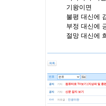
기왕이면
불평 대신에 
부정 대신에 
절망 대신에 
목록
번호
Go
컴퓨터로 TV보기 (지상파 및 종편
공지
기타
신문 잡지 보기
공지
기타
인생이란
자유글
6543