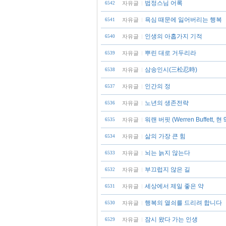
법정스님 어록
자유글
6542
욕심 때문에 잃어버리는 행복
자유글
6541
인생의 아홉가지 기적
자유글
6540
뿌린 대로 거두리라
자유글
6539
삼송인시(三松忍時)
자유글
6538
인간의 정
자유글
6537
노년의 생존전략
자유글
6536
워랜 버핏 (Werren Buffett, 
자유글
6535
삶의 가장 큰 힘
자유글
6534
뇌는 늙지 않는다
자유글
6533
부끄럽지 않은 길
자유글
6532
세상에서 제일 좋은 약
자유글
6531
행복의 열쇠를 드리려 합니다
자유글
6530
잠시 왔다 가는 인생
자유글
6529