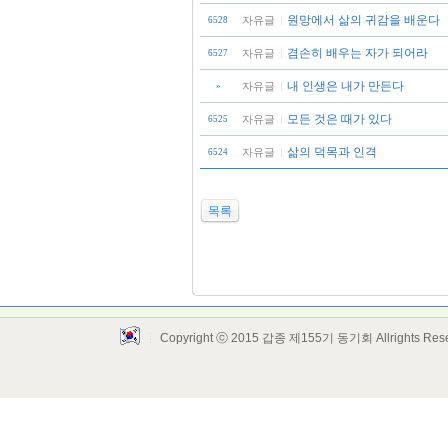
원망에서 삶의 귀감을 배운다
자유글
6528
겸손히 배우는 자가 되어라
자유글
6527
내 인생은 내가 만든다
자유글
»
모든 것은 때가 있다
자유글
6525
삶의 덕목과 인격
자유글
6524
목록
Copyright ⓒ 2015 갑종 제155기 동기회 Allrights Res
Layout Design by SunooTC