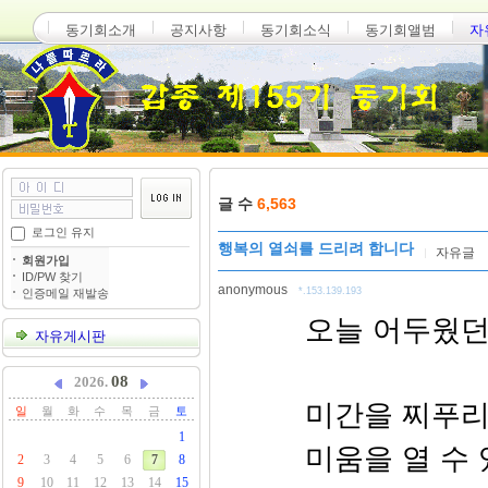
동기회소개
공지사항
동기회소식
동기회앨범
자
글 수
6,563
로그인 유지
행복의 열쇠를 드리려 합니다
자유글
회원가입
ID/PW 찾기
anonymous
*.153.139.193
인증메일 재발송
오늘 어두웠
자유게시판
08
2026.
미간을 찌푸
일
월
화
수
목
금
토
1
미움을 열 수
2
3
4
5
6
7
8
9
10
11
12
13
14
15