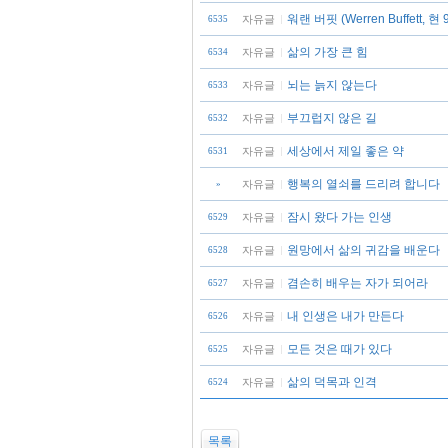
워랜 버핏 (Werren Buffett, 
자유글
6535
삶의 가장 큰 힘
자유글
6534
뇌는 늙지 않는다
자유글
6533
부끄럽지 않은 길
자유글
6532
세상에서 제일 좋은 약
자유글
6531
행복의 열쇠를 드리려 합니다
자유글
»
잠시 왔다 가는 인생
자유글
6529
원망에서 삶의 귀감을 배운다
자유글
6528
겸손히 배우는 자가 되어라
자유글
6527
내 인생은 내가 만든다
자유글
6526
모든 것은 때가 있다
자유글
6525
삶의 덕목과 인격
자유글
6524
목록