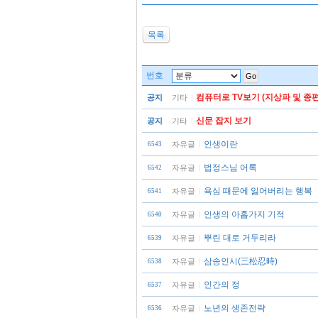
목록
번호
Go
컴퓨터로 TV보기 (지상파 및 종편
공지
기타
신문 잡지 보기
공지
기타
인생이란
자유글
6543
법정스님 어록
자유글
6542
욕심 때문에 잃어버리는 행복
자유글
6541
인생의 아홉가지 기적
자유글
6540
뿌린 대로 거두리라
자유글
6539
삼송인시(三松忍時)
자유글
6538
인간의 정
자유글
6537
노년의 생존전략
자유글
6536