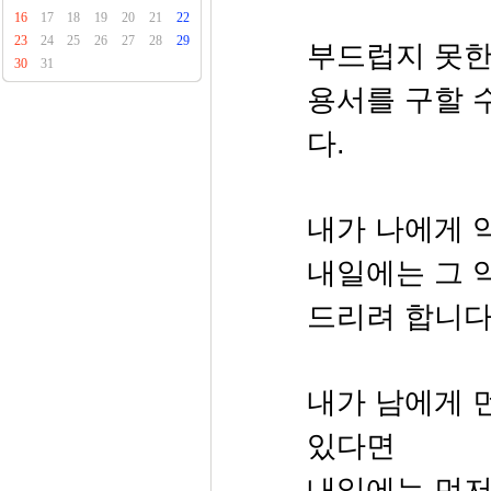
16
17
18
19
20
21
22
23
24
25
26
27
28
29
부드럽지 못한
30
31
용서를 구할 
다.
내가 나에게 
내일에는 그 
드리려 합니다
내가 남에게 
있다면
내일에는 먼저