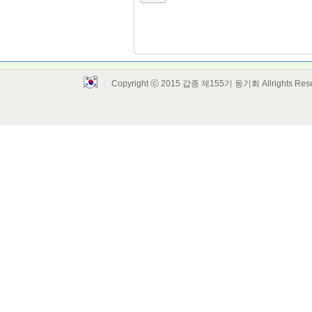
Copyright ⓒ 2015 갑종 제155기 동기회 Allrights Res
Layout Design by SunooTC