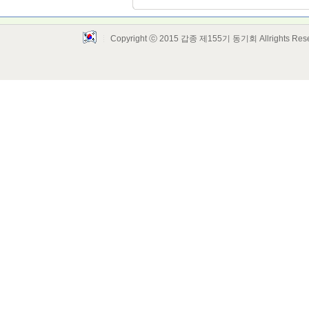
Copyright ⓒ 2015 갑종 제155기 동기회 Allrights Res
Layout Design by SunooTC