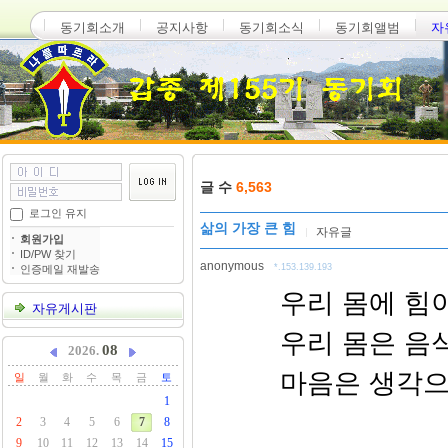
동기회소개
공지사항
동기회소식
동기회앨범
자
글 수
6,563
로그인 유지
삶의 가장 큰 힘
자유글
회원가입
ID/PW 찾기
anonymous
*.153.139.193
인증메일 재발송
우리 몸에 힘
자유게시판
우리 몸은 음
08
2026.
마음은 생각으
일
월
화
수
목
금
토
1
2
3
4
5
6
7
8
9
10
11
12
13
14
15