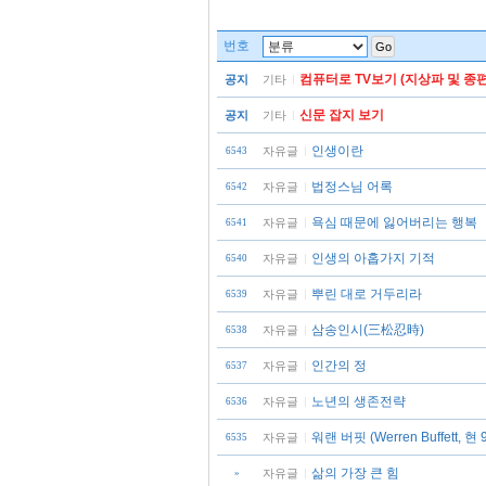
번호
Go
컴퓨터로 TV보기 (지상파 및 종편
공지
기타
신문 잡지 보기
공지
기타
인생이란
자유글
6543
법정스님 어록
자유글
6542
욕심 때문에 잃어버리는 행복
자유글
6541
인생의 아홉가지 기적
자유글
6540
뿌린 대로 거두리라
자유글
6539
삼송인시(三松忍時)
자유글
6538
인간의 정
자유글
6537
노년의 생존전략
자유글
6536
워랜 버핏 (Werren Buffett, 
자유글
6535
삶의 가장 큰 힘
자유글
»