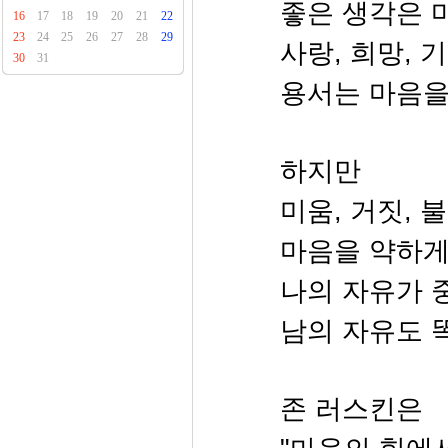
좋은 생각은 
16
17
18
19
20
21
22
23
24
25
26
27
28
29
사랑, 희망, 기
30
31
용서는 마음을
하지만
미움, 거짓, 불
마음을 약하게
나의 자유가
남의 자유도 
존 러스킨은