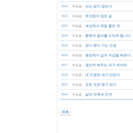
뇌는 늙지 않는다
자유글
6533
부끄럽지 않은 길
자유글
6532
세상에서 제일 좋은 약
자유글
6531
행복의 열쇠를 드리려 합니다
자유글
6530
잠시 왔다 가는 인생
자유글
6529
원망에서 삶의 귀감을 배운다
자유글
6528
겸손히 배우는 자가 되어라
자유글
6527
내 인생은 내가 만든다
자유글
6526
모든 것은 때가 있다
자유글
6525
삶의 덕목과 인격
자유글
6524
목록