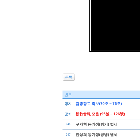
목록
번호
갑종장교 회보(70호 ~ 76호)
공지
松竹會報 모음 (95號 ~ 126號)
공지
구자혁 동기생(병기) 별세
248
한상희 동기생(공병) 별세
247