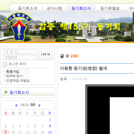
동기회소개
공지사항
동기회소식
동기회앨범
자
글 수
248
로그인 유지
이용환 동기생(병참) 별세
회원가입
ID/PW 찾기
송죽
*.153.139.193
인증메일 재발송
동기회소식
08
2026.
일
월
화
수
목
금
토
1
2
3
4
5
6
7
8
9
10
11
12
13
14
15