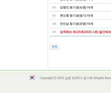
김병민 동기생(보병) 타계
232
류도형 동기생(병기) 타계
231
전인남 동기생(포병) 타계
230
송죽회보 제125호(2025-1호) 발간배포
229
목록
Copyright ⓒ 2015 갑종 제155기 동기회 Allrights Res
Layout Design by SunooTC