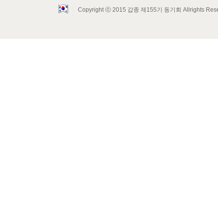
Copyright ⓒ 2015 갑종 제155기 동기회 Allrights Res
Layout Design by SunooTC