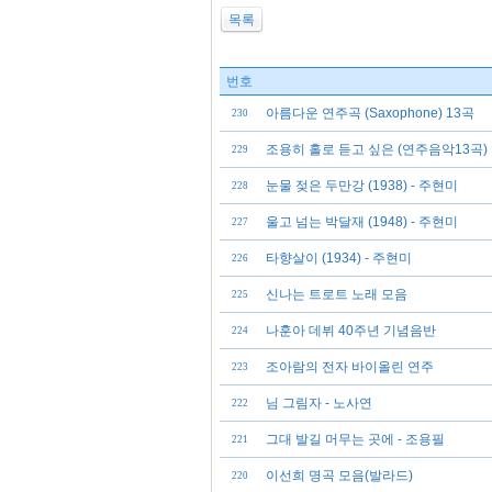
목록
번호
아름다운 연주곡 (Saxophone) 13곡
230
조용히 홀로 듣고 싶은 (연주음악13곡)
229
눈물 젖은 두만강 (1938) - 주현미
228
울고 넘는 박달재 (1948) - 주현미
227
타향살이 (1934) - 주현미
226
신나는 트로트 노래 모음
225
나훈아 데뷔 40주년 기념음반
224
조아람의 전자 바이올린 연주
223
님 그림자 - 노사연
222
그대 발길 머무는 곳에 - 조용필
221
이선희 명곡 모음(발라드)
220