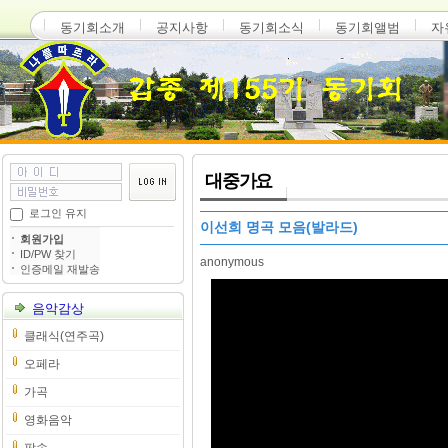
동기회소개
공지사항
동기회소식
동기회앨범
자
대중가요
로그인 유지
이선희 명곡 모음(발라드)
회원가입
ID/PW 찾기
anonymous
인증메일 재발송
음악감상
클래식(연주곡)
오페라
가곡
영화음악