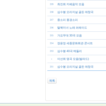
최진희 카페음악 모음
219
심수봉 오리지널 골든 애창곡
218
종소리 풍경소리
217
탈북미녀 노래 퍼레이드
216
가요무대 30곡 모음
215
장윤정 세종문화회관 콘서트
214
심수봉 40곡 메들리
213
이선희 명곡 모음(발라드)
»
심수봉 오리지널 골든 애창곡
211
목록