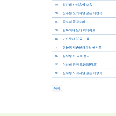
최진희 카페음악 모음
219
심수봉 오리지널 골든 애창곡
218
종소리 풍경소리
217
탈북미녀 노래 퍼레이드
216
가요무대 30곡 모음
215
장윤정 세종문화회관 콘서트
»
심수봉 40곡 메들리
213
이선희 명곡 모음(발라드)
212
심수봉 오리지널 골든 애창곡
211
목록