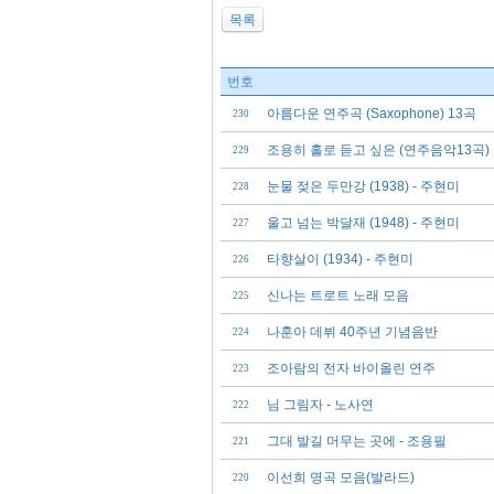
목록
번호
아름다운 연주곡 (Saxophone) 13곡
230
조용히 홀로 듣고 싶은 (연주음악13곡)
229
눈물 젖은 두만강 (1938) - 주현미
228
울고 넘는 박달재 (1948) - 주현미
227
타향살이 (1934) - 주현미
226
신나는 트로트 노래 모음
225
나훈아 데뷔 40주년 기념음반
224
조아람의 전자 바이올린 연주
223
님 그림자 - 노사연
222
그대 발길 머무는 곳에 - 조용필
221
이선희 명곡 모음(발라드)
220