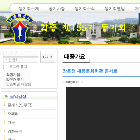
동기회소개
공지사항
동기회소식
동기회앨범
자
대중가요
로그인 유지
장윤정 세종문화회관 콘서트
회원가입
ID/PW 찾기
anonymous
인증메일 재발송
음악감상
클래식(연주곡)
오페라
가곡
영화음악