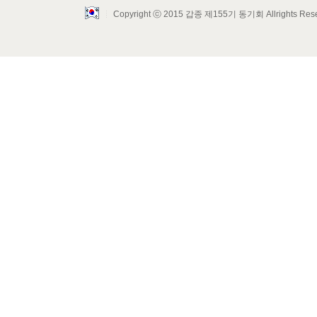
Copyright ⓒ 2015 갑종 제155기 동기회 Allrights Res
Layout Design by SunooTC