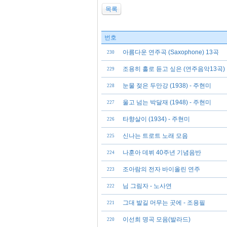
목록
번호
아름다운 연주곡 (Saxophone) 13곡
230
조용히 홀로 듣고 싶은 (연주음악13곡)
229
눈물 젖은 두만강 (1938) - 주현미
228
울고 넘는 박달재 (1948) - 주현미
227
타향살이 (1934) - 주현미
226
신나는 트로트 노래 모음
225
나훈아 데뷔 40주년 기념음반
224
조아람의 전자 바이올린 연주
223
님 그림자 - 노사연
222
그대 발길 머무는 곳에 - 조용필
221
이선희 명곡 모음(발라드)
220