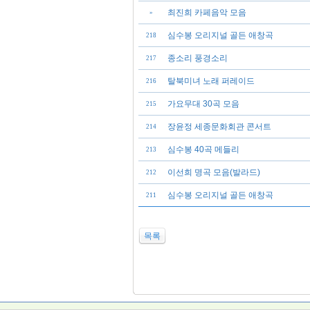
최진희 카페음악 모음
»
심수봉 오리지널 골든 애창곡
218
종소리 풍경소리
217
탈북미녀 노래 퍼레이드
216
가요무대 30곡 모음
215
장윤정 세종문화회관 콘서트
214
심수봉 40곡 메들리
213
이선희 명곡 모음(발라드)
212
심수봉 오리지널 골든 애창곡
211
목록