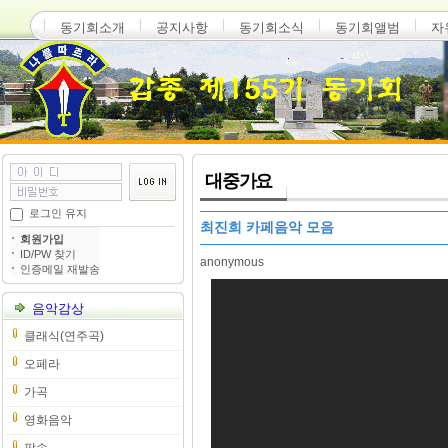
동기회소개
공지사항
동기회소식
동기회앨범
자
대중가요
로그인 유지
최진희 카페음악 모음
회원가입
ID/PW 찾기
anonymous
인증메일 재발송
음악감상
클래식(연주곡)
오페라
가곡
영화음악