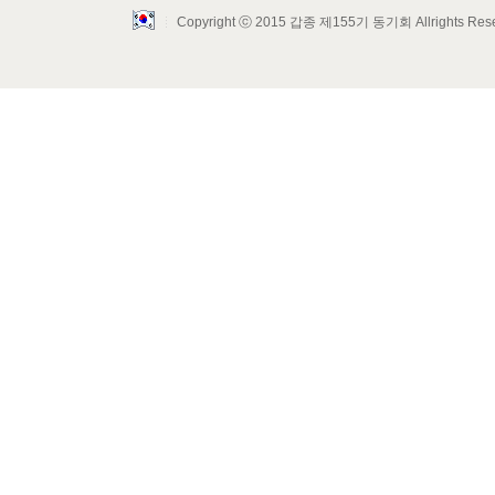
Copyright ⓒ 2015 갑종 제155기 동기회 Allrights Res
Layout Design by SunooTC