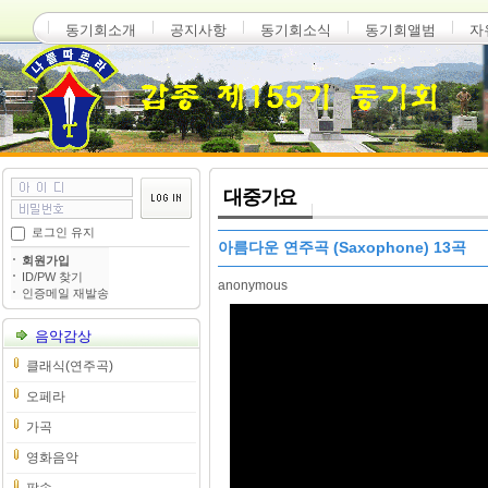
동기회소개
공지사항
동기회소식
동기회앨범
자
대중가요
로그인 유지
아름다운 연주곡 (Saxophone) 13곡
회원가입
ID/PW 찾기
anonymous
인증메일 재발송
음악감상
클래식(연주곡)
오페라
가곡
영화음악