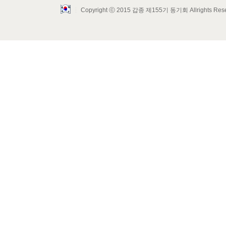
Copyright ⓒ 2015 갑종 제155기 동기회 Allrights Res
Layout Design by SunooTC