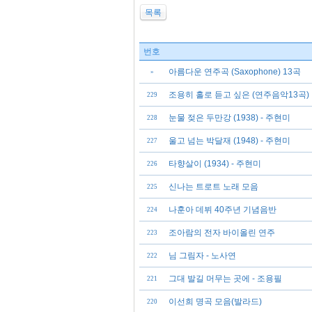
목록
번호
아름다운 연주곡 (Saxophone) 13곡
»
조용히 홀로 듣고 싶은 (연주음악13곡)
229
눈물 젖은 두만강 (1938) - 주현미
228
울고 넘는 박달재 (1948) - 주현미
227
타향살이 (1934) - 주현미
226
신나는 트로트 노래 모음
225
나훈아 데뷔 40주년 기념음반
224
조아람의 전자 바이올린 연주
223
님 그림자 - 노사연
222
그대 발길 머무는 곳에 - 조용필
221
이선희 명곡 모음(발라드)
220