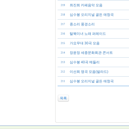
최진희 카페음악 모음
219
심수봉 오리지널 골든 애창곡
218
종소리 풍경소리
217
탈북미녀 노래 퍼레이드
216
가요무대 30곡 모음
215
장윤정 세종문화회관 콘서트
214
심수봉 40곡 메들리
213
이선희 명곡 모음(발라드)
212
심수봉 오리지널 골든 애창곡
211
목록