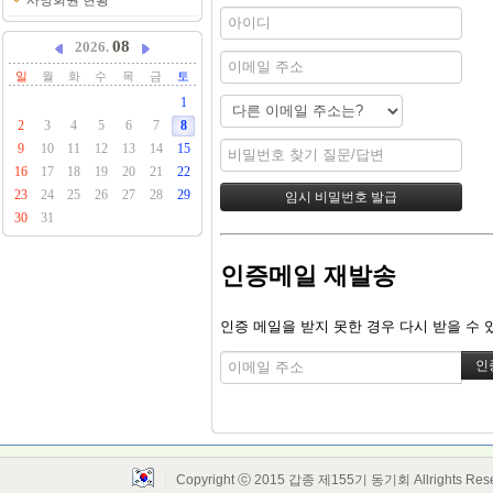
사망회원 현황
08
2026.
일
월
화
수
목
금
토
1
2
3
4
5
6
7
8
9
10
11
12
13
14
15
16
17
18
19
20
21
22
23
24
25
26
27
28
29
30
31
인증메일 재발송
인증 메일을 받지 못한 경우 다시 받을 수 
Copyright ⓒ 2015 갑종 제155기 동기회 Allrights Res
Layout Design by SunooTC