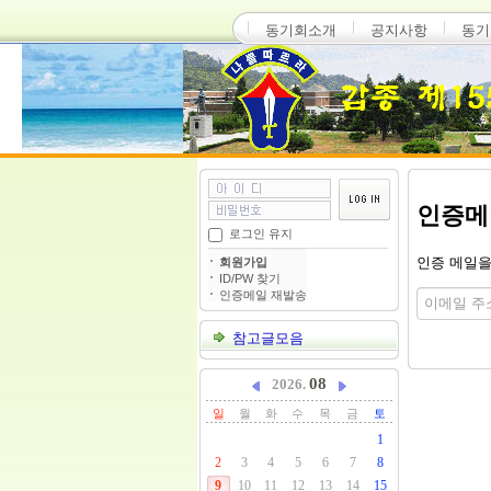
동기회소개
공지사항
동기
인증메
로그인 유지
인증 메일을
회원가입
ID/PW 찾기
인증메일 재발송
참고글모음
08
2026.
일
월
화
수
목
금
토
1
2
3
4
5
6
7
8
9
10
11
12
13
14
15