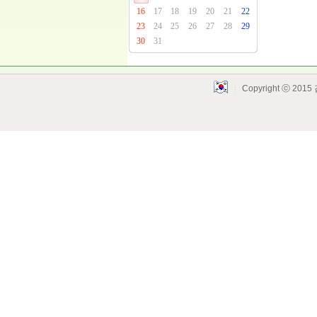
16
17
18
19
20
21
22
23
24
25
26
27
28
29
30
31
Copyright ⓒ 2015
Layout Design by SunooTC