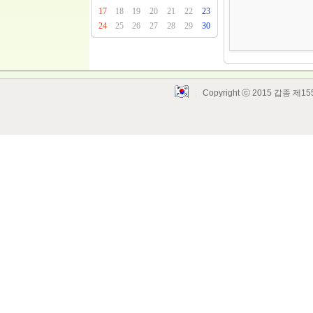
17
18
19
20
21
22
23
24
25
26
27
28
29
30
Copyright ⓒ 2015 갑종 제155
Layout Design by SunooTC