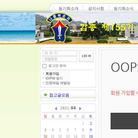
동기회소개
공지사항
동기회소식
OOP
로그인 유지
회원가입
ID/PW 찾기
인증메일 재발송
회원 가입할 
참고글모음
04
2022.
일
월
화
수
목
금
토
1
2
3
4
5
6
7
8
9
10
11
12
13
14
15
16