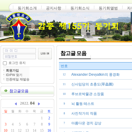
동기회소개
공지사항
동기회소식
동기회앨범
자
참고글 모음
로그인 유지
번호
회원가입
Alexander Devyatkin의 풍경화
ID/PW 찾기
12
인증메일 재발송
신사임당의 초충도(草蟲圖)
11
참고글모음
루브르박물관 소장품
10
04
2022.
뇌 활동 테스트
9
일
월
화
수
목
금
토
사진작가의 작품
8
1
2
아름다운 경치 감상
7
3
4
5
6
7
8
9
10
11
12
13
14
15
16