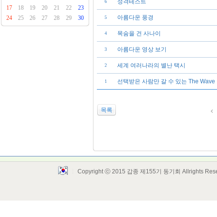
성격테스트
6
17
18
19
20
21
22
23
아름다운 풍경
24
25
26
27
28
29
30
5
목숨을 건 사나이
4
아름다운 영상 보기
3
세계 여러나라의 별난 택시
2
선택받은 사람만 갈 수 있는 The Wave
1
목록
Copyright ⓒ 2015 갑종 제155기 동기회 Allrights Res
Layout Design by SunooTC