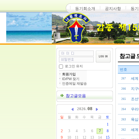
동기회소개
공지사항
동기
참고글 
로그인 유지
번호
회원가입
세계 
ID/PW 찾기
267
인증메일 재발송
지구
266
참고글모음
조선
265
08
2026.
우리
264
일
월
화
수
목
금
토
육십
263
1
세계
262
2
3
4
5
6
7
8
9
10
11
12
13
14
15