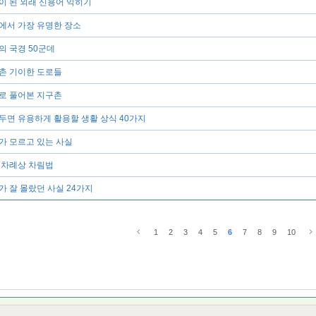
이 된 외래 신용어 익히기
에서 가장 유명한 장소
세계의 국경 50군데
촌 기이한 도로들
로 풀어본 지구촌
두면 유용하게 활용할 생활 상식 40가지
가 모르고 있는 사실
 차례상 차림법
가 잘 몰랐던 사실 24가지
1
2
3
4
5
6
7
8
9
10