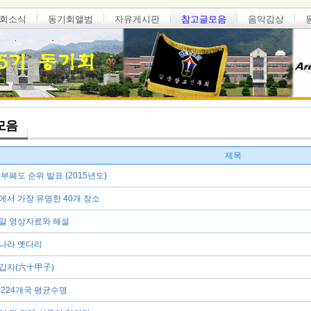
회소식
동기회앨범
자유게시판
참고글모음
음악감상
모음
제목
부폐도 순위 발표 (2015년도)
에서 가장 유명한 40개 장소
말 영상자료와 해설
나라 옛다리
갑자(六十甲子)
 224개국 평균수명