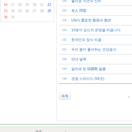
놀라운 자연의 신비
126
16
17
18
19
20
21
22
老人 問題
23
24
25
26
27
28
29
125
30
31
UN이 選定한 最高의 童詩
124
10분이 당신의 운명을 바꿉니다
123
한국인의 장수 비결
122
우리 몸이 좋아하는 건강음식
121
만년 달력
120
칼라로 된 韓國戰 필름
119
관광 스라이드 (59곳)
118
목록