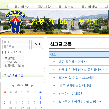
동기회소개
공지사항
동기회소식
동기회앨범
자
참고글 모음
로그인 유지
번호
회원가입
최근 유행하는 건배사
ID/PW 찾기
132
인증메일 재발송
하루에 한번씩 읽어도 좋은 글 80가지
131
참고글모음
집에서 할 수 있는 스트레칭
130
01
2022.
내 몸 부위별 노화 방지법
129
일
월
화
수
목
금
토
신비한 수 142857
128
1
알아두면 유익한 민간요법 93가지
127
2
3
4
5
6
7
8
9
10
11
12
13
14
15