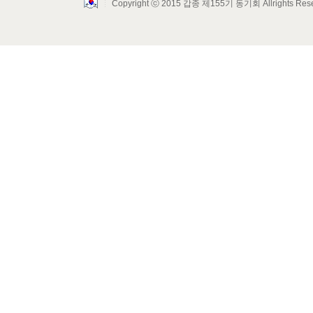
Copyright ⓒ 2015 갑종 제155기 동기회 Allrights Res
Layout Design by SunooTC