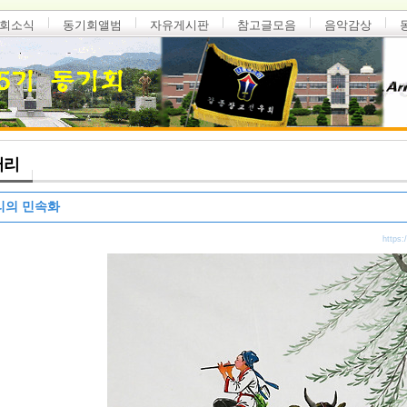
회소식
동기회앨범
자유게시판
참고글모음
음악감상
러리
리의 민속화
https: