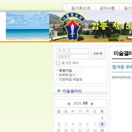
동기회소개
공지사항
동기
미술갤
로그인 유지
정겨운 우
회원가입
ID/PW 찾기
anonymous
인증메일 재발송
미술갤러리
08
2026.
일
월
화
수
목
금
토
1
2
3
4
5
6
7
8
9
10
11
12
13
14
15