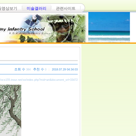
동영상보기
미술갤러리
관련사이트
조회 수
추천 수
384
0
2018.07.29 04:34:03
//ocs155.inour.net/xe/index.php?mid=art&document_srl=33472