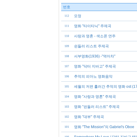
번호
모정
112
영화 "타이타닉" 주제곡
111
사랑과 영혼 - 색소폰 연주
110
쉰들러 리스트 주제곡
109
서부영화(1936) -"역마차"
108
영화 "닥터 지바고" 주제곡
107
추억의 피아노 영화음악
106
세월의 저편 흘러간 추억의 명화 ost (1
105
영화 "사랑과 영혼" 주제곡
104
영화 "쉰들러 리스트" 주제곡
103
영화 "대부" 주제곡
102
영화 "The Mission"의 Gabriel's Oboe
101