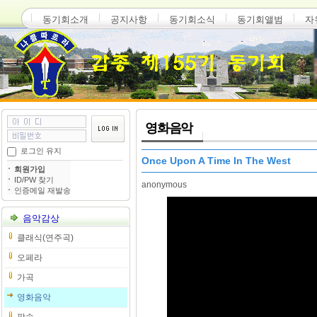
동기회소개
공지사항
동기회소식
동기회앨범
자
영화음악
로그인 유지
Once Upon A Time In The West
회원가입
ID/PW 찾기
anonymous
인증메일 재발송
음악감상
클래식(연주곡)
오페라
가곡
영화음악