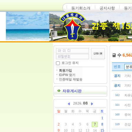
동기회소개
공지사항
동기
글 수
6,56
로그인 유지
번호
회원가입
ID/PW 찾기
공지
기타
인증메일 재발송
공지
기타
자유게시판
자유
562
08
2026.
사진
561
일
월
화
수
목
금
토
유머
560
1
2
3
4
5
6
7
8
건강
559
9
10
11
12
13
14
15