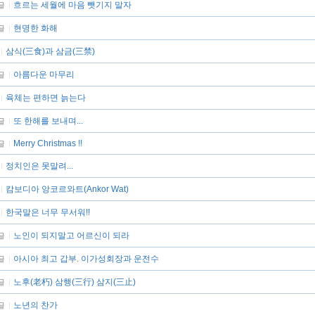
흐르는 세월에 마음 뺏기지 말자
글
현명한 화해
글
삼식(三食)과 삼금(三禁)
아름다운 마무리
글
육체는 편하면 늙는다
또 한해를 보내며...
글
Merry Christmas !!
글
정치인은 못말려...
캄보디아 앙코르와트(Ankor Wat)
한국말은 너무 무서워!!
노인이 되지말고 어르신이 되라
글
아시아 최고 갑부. 이가성회장과 운전수
글
노후(老朽) 삼행(三行) 삼지(三止)
글
노년의 찬가
글