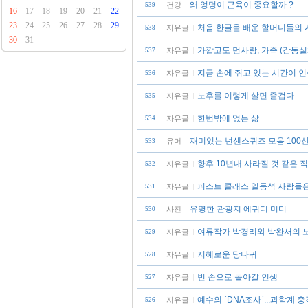
왜 엉덩이 근육이 중요할까 ?
건강
539
16
17
18
19
20
21
22
23
24
25
26
27
28
29
처음 한글을 배운 할머니들의 
자유글
538
30
31
가깝고도 먼사랑, 가족 (감동실
자유글
537
지금 손에 쥐고 있는 시간이 
자유글
536
노후를 이렇게 살면 즐겁다
자유글
535
한번밖에 없는 삶
자유글
534
재미있는 넌센스퀴즈 모음 100
유머
533
향후 10년내 사라질 것 같은 직
자유글
532
퍼스트 클래스 일등석 사람들
자유글
531
유명한 관광지 에귀디 미디
사진
530
여류작가 박경리와 박완서의 
자유글
529
지혜로운 당나귀
자유글
528
빈 손으로 돌아갈 인생
자유글
527
예수의 `DNA조사`...과학계 충
자유글
526