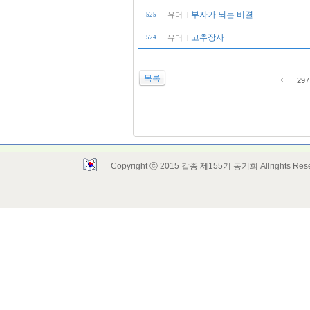
부자가 되는 비결
유머
525
고추장사
유머
524
목록
297
Copyright ⓒ 2015 갑종 제155기 동기회 Allrights Res
Layout Design by SunooTC