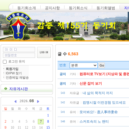
동기회소개
공지사항
동기회소식
동기회앨범
자
글 수
6,563
로그인 유지
번호
Go
회원가입
ID/PW 찾기
컴퓨터로 TV보기 (지상파 및 종편
공지
기타
인증메일 재발송
신문 잡지 보기
공지
기타
자유게시판
내 삶의 목적지 까지
자유글
543
08
2026.
컴맹시절 이런경험 있으세요
자유글
542
일
월
화
수
목
금
토
웃어봐요! - 盡人事待妻命
유머
541
1
2
3
4
5
6
7
8
스커트속의 노 팬티
유머
540
9
10
11
12
13
14
15