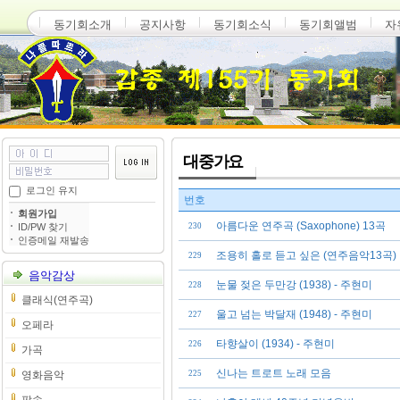
동기회소개
공지사항
동기회소식
동기회앨범
자
대중가요
로그인 유지
번호
회원가입
아름다운 연주곡 (Saxophone) 13곡
ID/PW 찾기
230
인증메일 재발송
조용히 홀로 듣고 싶은 (연주음악13곡)
229
음악감상
눈물 젖은 두만강 (1938) - 주현미
228
클래식(연주곡)
울고 넘는 박달재 (1948) - 주현미
227
오페라
타향살이 (1934) - 주현미
226
가곡
신나는 트로트 노래 모음
영화음악
225