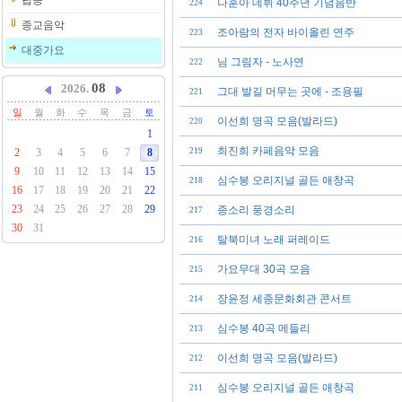
팝송
나훈아 데뷔 40주년 기념음반
224
종교음악
조아람의 전자 바이올린 연주
223
대중가요
님 그림자 - 노사연
222
08
2026.
그대 발길 머무는 곳에 - 조용필
221
일
월
화
수
목
금
토
이선희 명곡 모음(발라드)
220
1
최진희 카페음악 모음
2
3
4
5
6
7
8
219
9
10
11
12
13
14
15
심수봉 오리지널 골든 애창곡
218
16
17
18
19
20
21
22
23
24
25
26
27
28
29
종소리 풍경소리
217
30
31
탈북미녀 노래 퍼레이드
216
가요무대 30곡 모음
215
장윤정 세종문화회관 콘서트
214
심수봉 40곡 메들리
213
이선희 명곡 모음(발라드)
212
심수봉 오리지널 골든 애창곡
211