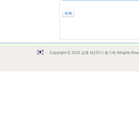
목록
Copyright ⓒ 2015 갑종 제155기 동기회 Allrights Res
Layout Design by SunooTC