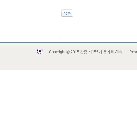
목록
Copyright ⓒ 2015 갑종 제155기 동기회 Allrights Res
Layout Design by SunooTC