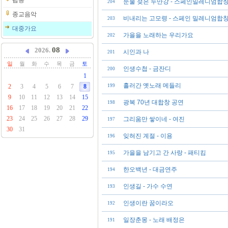
팝송
눈물 젖은 두만강 - 스페인밀레니엄합
204
종교음악
비내리는 고모령 - 스페인 밀레니엄합
203
대중가요
가을을 노래하는 우리가요
202
08
2026.
시인과 나
201
일
월
화
수
목
금
토
인생수첩 - 금잔디
200
1
흘러간 옛노래 메들리
2
3
4
5
6
7
8
199
9
10
11
12
13
14
15
광복 70년 대합창 공연
198
16
17
18
19
20
21
22
23
24
25
26
27
28
29
그리움만 쌓이네 - 여진
197
30
31
잊혀진 계절 - 이용
196
가을을 남기고 간 사랑 - 패티킴
195
한오백년 - 대금연주
194
인생길 - 가수 수연
193
인생이란 꿈이라오
192
일장춘몽 - 노래 배정은
191