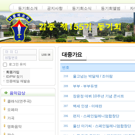
동기회소개
공지사항
동기회소식
동기회앨범
자
대중가요
로그인 유지
번호
회원가입
울고넘는 박달재 / 조아람
ID/PW 찾기
210
인증메일 재발송
부부 - 부부듀엣
209
음악감상
장윤정 데뷔 10주년 기념 콘서트
208
클래식(연주곡)
백세 인생 - 이애란
207
오페라
편지 - 스페인밀레니엄합창단
206
가곡
울산 아가씨 - 스페인밀레니엄합창단
영화음악
205